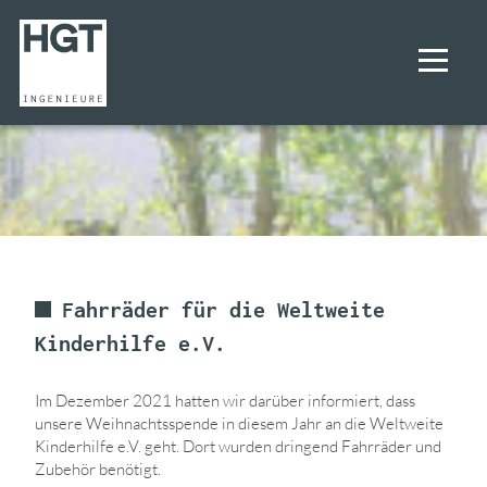
UNTERNEHMEN
PROJEKTE
LEISTUNGEN
Fahrräder für die Weltweite
Kinderhilfe e.V.
KARRIERE
Im Dezember 2021 hatten wir darüber informiert, dass
KONTAKT
unsere Weihnachtsspende in diesem Jahr an die Weltweite
Kinderhilfe e.V. geht. Dort wurden dringend Fahrräder und
Zubehör benötigt.