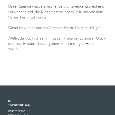
Unser Spende wurde zwischenzeitlich zweckentsprechend
verwendet und „die Kids sind total happy“ wie uns von dem
Verein berichtet wurde.
Damit ist wieder mal das Zitat von Marie Calm bestätigt:
„Willst du glücklich sein im Leben, trage bei zu andrer Glück,
denn die Freude, die wir geben, kehrt ins eigne Herz
zurück.“
HGT
INGENIEURE GmbH
Hauptstraße 37