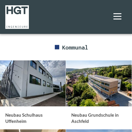
Kommunal
UNTERNEHMEN
PROJEKTE
KOMMUNAL
GEWERBE
WOHNUNGSBAU
GESUNDHEIT
Neubau Schulhaus
Neubau Grundschule in
LEISTUNGEN
Uffenheim
Aschfeld
KARRIERE