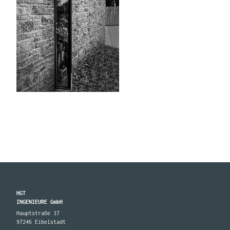
HGT
INGENIEURE GmbH
Hauptstraße 37
97246 Eibelstadt