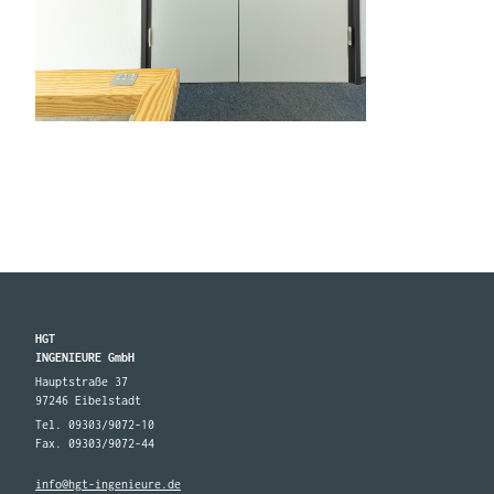
HGT
INGENIEURE GmbH
Hauptstraße 37
97246 Eibelstadt
Tel. 09303/9072-10
Fax. 09303/9072-44
info@hgt-ingenieure.de