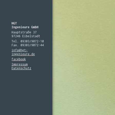
HGT
Ingenieure GmbH
Hauptstraße 37
97246 Eibelstadt
Tel. 09303/9072-10
Fax. 09303/9072-44
info@hgt-
ingenieure.de
facebook
Impressum
Datenschutz