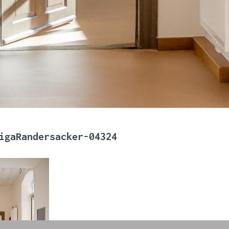
igaRandersacker-04324