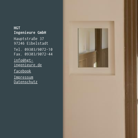
HGT
Ingenieure GmbH
Hauptstraße 37
97246 Eibelstadt
Tel. 09303/9072-10
Fax. 09303/9072-44
info@hgt-
ingenieure.de
facebook
Impressum
Datenschutz