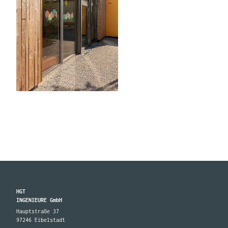
HGT
INGENIEURE GmbH
Hauptstraße 37
97246 Eibelstadt