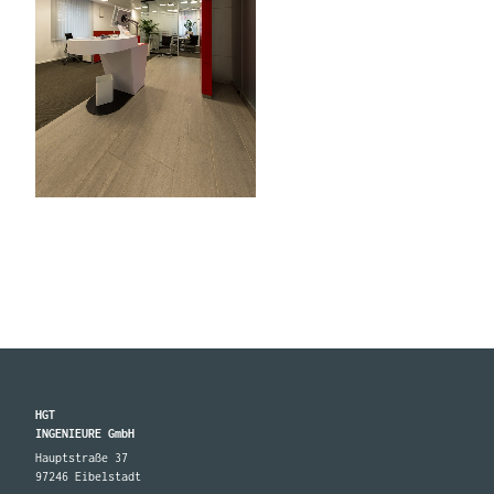
HGT
INGENIEURE GmbH
Hauptstraße 37
97246 Eibelstadt