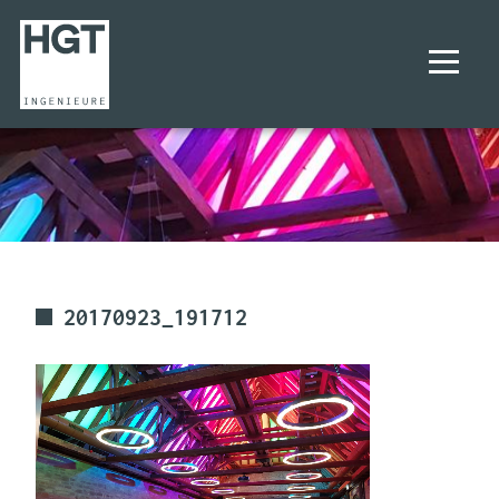
UNTERNEHMEN
PROJEKTE
LEISTUNGEN
20170923_191712
KARRIERE
KONTAKT