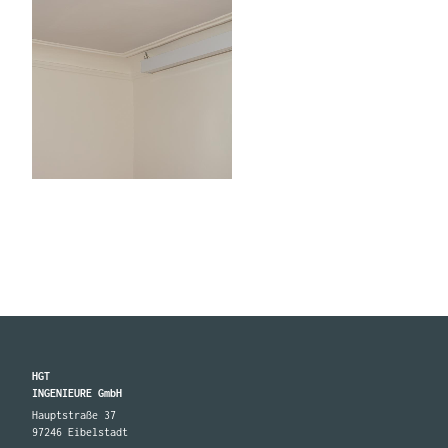
HGT
INGENIEURE GmbH
Hauptstraße 37
97246 Eibelstadt