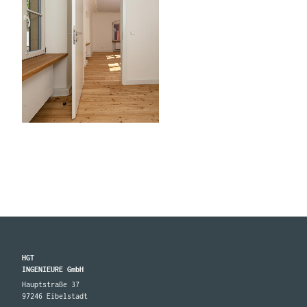
HGT
INGENIEURE GmbH
Hauptstraße 37
97246 Eibelstadt