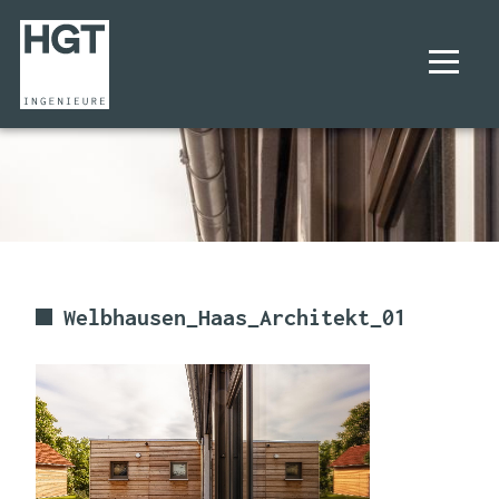
UNTERNEHMEN
PROJEKTE
LEISTUNGEN
Welbhausen_Haas_Architekt_01
KARRIERE
KONTAKT