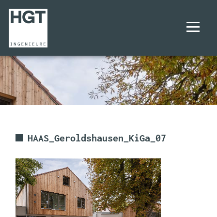
UNTERNEHMEN
PROJEKTE
LEISTUNGEN
HAAS_Geroldshausen_KiGa_07
KARRIERE
KONTAKT