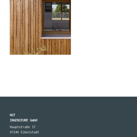
HGT
INGENIEURE GmbH
Hauptstraße 37
97246 Eibelstadt