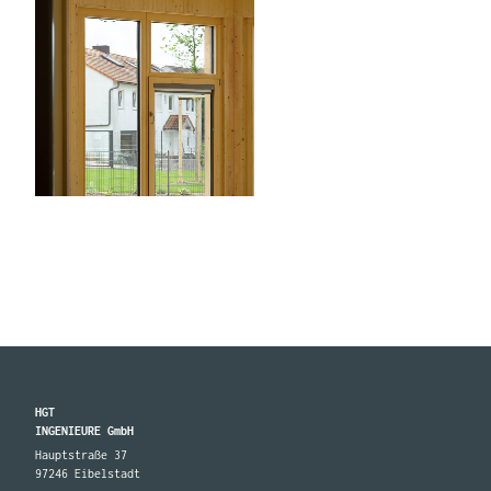
HGT
INGENIEURE GmbH
Hauptstraße 37
97246 Eibelstadt