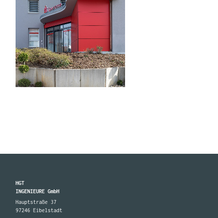
HGT
INGENIEURE GmbH
Hauptstraße 37
97246 Eibelstadt